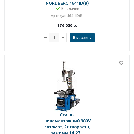
NORDBERG 4641ID(B)
В наличии
Артикул
: 4641ID(B)
176 000
р.
В корзину
Станок
шиномонтажный 380V
автомат, 2х скоростн,
зажимы 14-27",