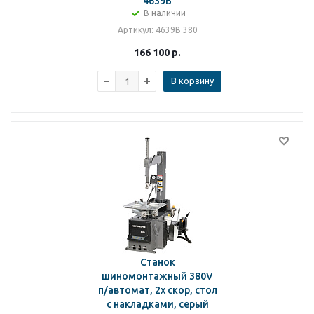
4639B
В наличии
Артикул
: 4639B 380
166 100
р.
В корзину
Станок
шиномонтажный 380V
п/автомат, 2х скор, стол
с накладками, серый