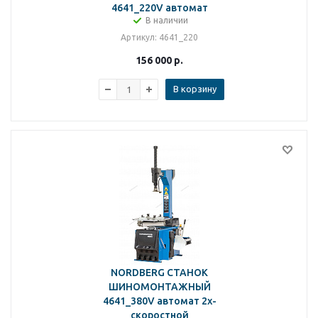
4641_220V автомат
В наличии
Артикул
: 4641_220
156 000
р.
В корзину
NORDBERG СТАНОК
ШИНОМОНТАЖНЫЙ
4641_380V автомат 2х-
скоростной