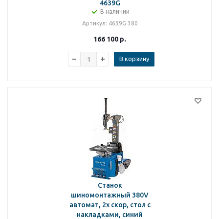
4639G
В наличии
Артикул
: 4639G 380
166 100
р.
В корзину
Станок
шиномонтажный 380V
автомат, 2х скор, стол с
накладками, синий