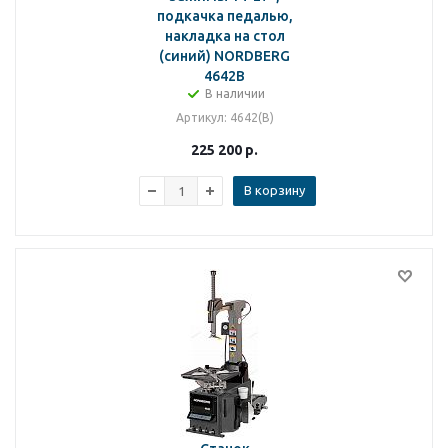
подкачка педалью,
накладка на стол
(синий) NORDBERG
4642B
В наличии
Артикул
: 4642(B)
225 200
р.
В корзину