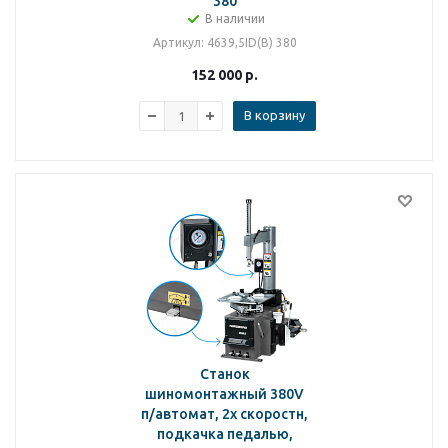
380
В наличии
Артикул
: 4639,5ID(B) 380
152 000
р.
В корзину
Станок
шиномонтажный 380V
п/автомат, 2х скоростн,
подкачка педалью,