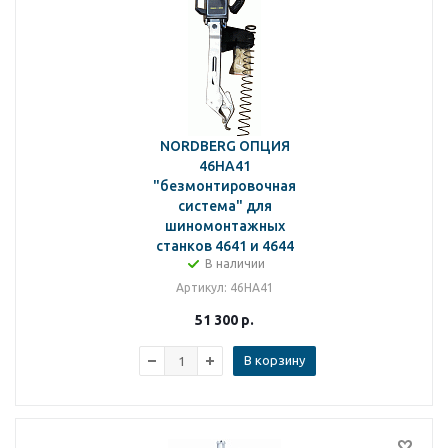
NORDBERG ОПЦИЯ
46HA41
"безмонтировочная
система" для
шиномонтажных
станков 4641 и 4644
В наличии
Артикул
: 46HA41
51 300
р.
В корзину