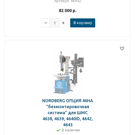
Артикул
: 46H42
82 000
р.
В корзину
NORDBERG ОПЦИЯ 46HA
"безмонтировочная
система" для ШМС
4638, 4639, 4640ID, 4642,
4643
В наличии