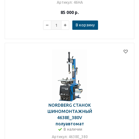
Артикул
: 46HA
85 000
р.
В корзину
NORDBERG СТАНОК
ШИНОМОНТАЖНЫЙ
4638E_380V
полуавтомат
В наличии
Артикул
: 4638E_380