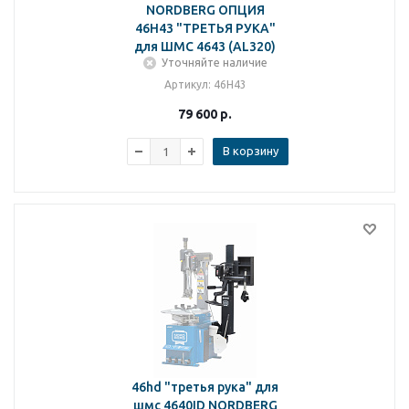
NORDBERG ОПЦИЯ
46H43 "ТРЕТЬЯ РУКА"
для ШМС 4643 (AL320)
Уточняйте наличие
Артикул
: 46H43
79 600
р.
В корзину
46hd "третья рука" для
шмс 4640ID NORDBERG