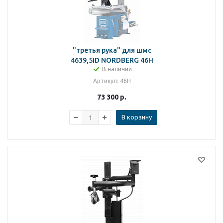
"третья рука" для шмс
4639,5ID NORDBERG 46H
В наличии
Артикул
: 46H
73 300
р.
В корзину