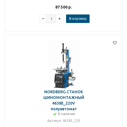
87 500
р.
В корзину
NORDBERG СТАНОК
ШИНОМОНТАЖНЫЙ
4638E_220V
полуавтомат
В наличии
Артикул
: 4638E_220