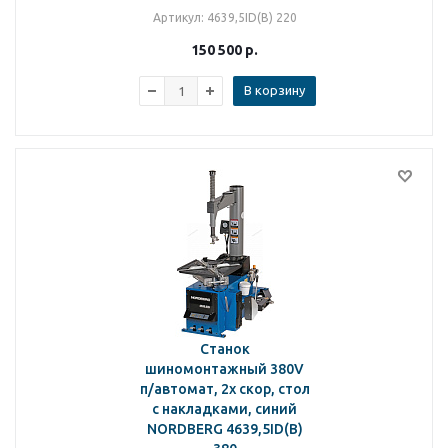
Артикул
: 4639,5ID(B) 220
150 500
р.
В корзину
Станок
шиномонтажный 380V
п/автомат, 2х скор, стол
с накладками, синий
NORDBERG 4639,5ID(B)