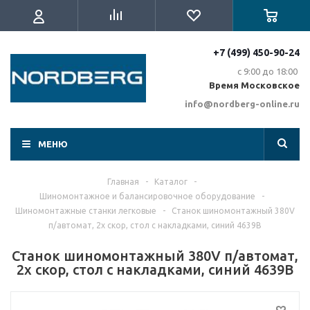
+7 (499) 450-90-24
с 9:00 до 18:00
Время Московское
info@nordberg-online.ru
МЕНЮ
Главная
-
Каталог
-
Шиномонтажное и балансировочное оборудование
-
Шиномонтажные станки легковые
-
Станок шиномонтажный 380V
п/автомат, 2х скор, стол с накладками, синий 4639B
Станок шиномонтажный 380V п/автомат,
2х скор, стол с накладками, синий 4639B