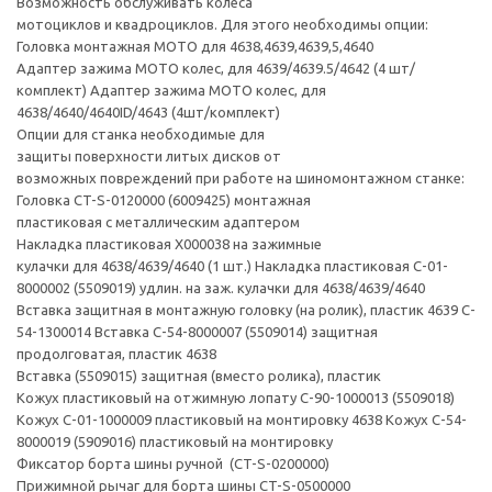
Возможность обслуживать колеса
мотоциклов и квадроциклов. Для этого необходимы опции:
Головка монтажная МОТО для 4638,4639,4639,5,4640
Адаптер зажима МОТО колес, для 4639/4639.5/4642 (4 шт/
комплект) Адаптер зажима МОТО колес, для
4638/4640/4640ID/4643 (4шт/комплект)
Опции для станка необходимые для
защиты поверхности литых дисков от
возможных повреждений при работе на шиномонтажном станке:
Головка CT-S-0120000 (6009425) монтажная
пластиковая с металлическим адаптером
Накладка пластиковая X000038 на зажимные
кулачки для 4638/4639/4640 (1 шт.) Накладка пластиковая C-01-
8000002 (5509019) удлин. на заж. кулачки для 4638/4639/4640
Вставка защитная в монтажную головку (на ролик), пластик 4639 C-
54-1300014 Вставка C-54-8000007 (5509014) защитная
продолговатая, пластик 4638
Вставка (5509015) защитная (вместо ролика), пластик
Кожух пластиковый на отжимную лопату C-90-1000013 (5509018)
Кожух C-01-1000009 пластиковый на монтировку 4638 Кожух C-54-
8000019 (5909016) пластиковый на монтировку
Фиксатор борта шины ручной (CT-S-0200000)
Прижимной рычаг для борта шины CT-S-0500000