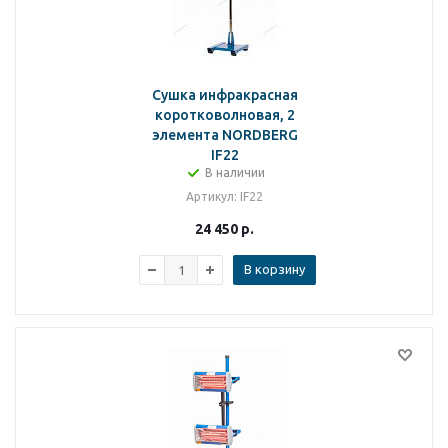
Сушка инфракрасная
коротковолновая, 2
элемента NORDBERG
IF22
В наличии
Артикул
: IF22
24 450
р.
В корзину