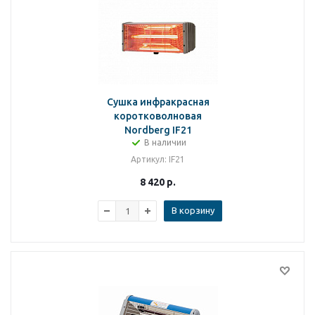
Сушка инфракрасная
коротковолновая
Nordberg IF21
В наличии
Артикул
: IF21
8 420
р.
В корзину