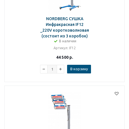
NORDBERG СУШКА
Инфракрасная IF12
_220V коротковолновая
(состоит из 3 коробок)
В наличии
Артикул
: IF12
44 500
р.
В корзину