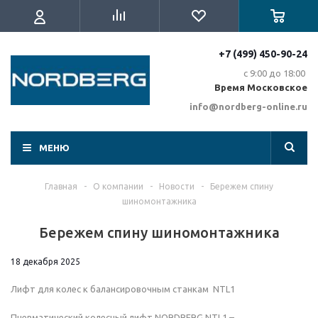
+7 (499) 450-90-24
с 9:00 до 18:00
Время Московское
info@nordberg-online.ru
МЕНЮ
Главная
-
О компании
-
Новости
-
Бережем спину
шиномонтажника
Бережем спину шиномонтажника
18 декабря 2025
Лифт для колес к балансировочным станкам NTL1
Пневматический колесный лифт NORDBERG NTL1 –