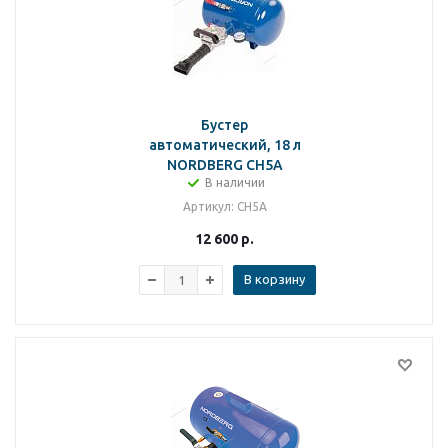
Бустер
автоматический, 18 л
NORDBERG CH5A
В наличии
Артикул
: CH5A
12 600
р.
В корзину