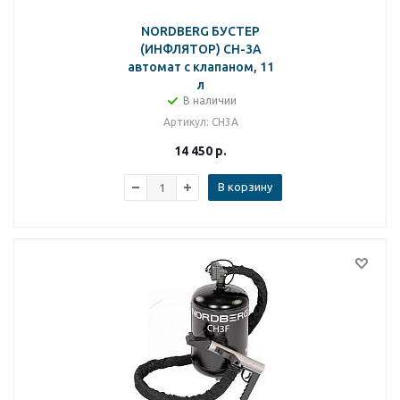
NORDBERG БУСТЕР
(ИНФЛЯТОР) CH-3A
автомат с клапаном, 11
л
В наличии
Артикул
: CH3A
14 450
р.
В корзину