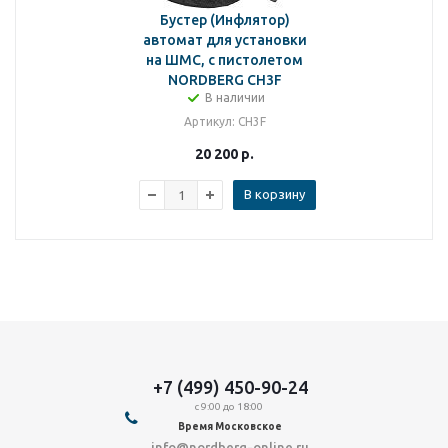
Бустер (Инфлятор)
автомат для установки
на ШМС, с пистолетом
NORDBERG CH3F
В наличии
Артикул
: CH3F
20 200
р.
В корзину
+7 (499) 450-90-24
с 9:00 до 18:00
Время Московское
info@nordberg-online.ru