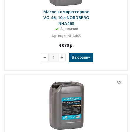
Масло компрессорное
VG-46, 10 л NORDBERG
NHA46S
В наличии
Артикул
: NHA46S
4 070
р.
В корзину