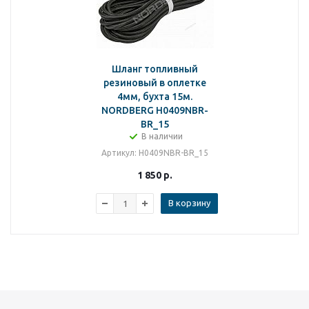
Шланг топливный
резиновый в оплетке
4мм, бухта 15м.
NORDBERG H0409NBR-
BR_15
В наличии
Артикул
: H0409NBR-BR_15
1 850
р.
В корзину