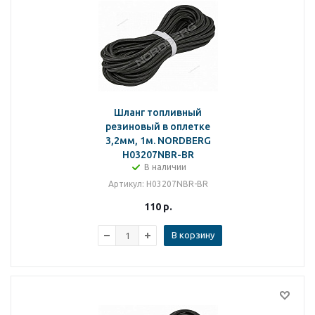
Шланг топливный
резиновый в оплетке
3,2мм, 1м. NORDBERG
H03207NBR-BR
В наличии
Артикул
: H03207NBR-BR
110
р.
В корзину