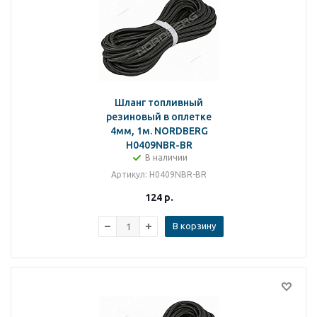
Шланг топливный
резиновый в оплетке
4мм, 1м. NORDBERG
H0409NBR-BR
В наличии
Артикул
: H0409NBR-BR
124
р.
В корзину