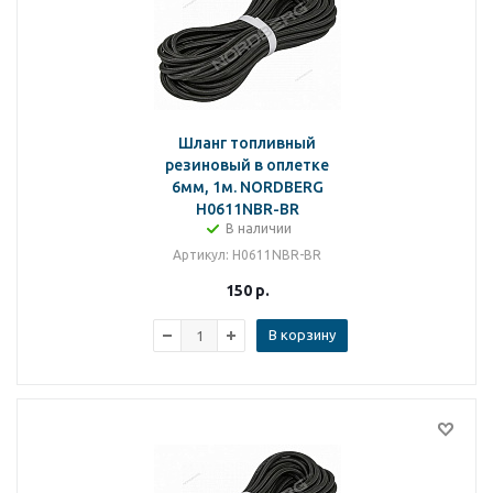
Шланг топливный
резиновый в оплетке
6мм, 1м. NORDBERG
H0611NBR-BR
В наличии
Артикул
: H0611NBR-BR
150
р.
В корзину