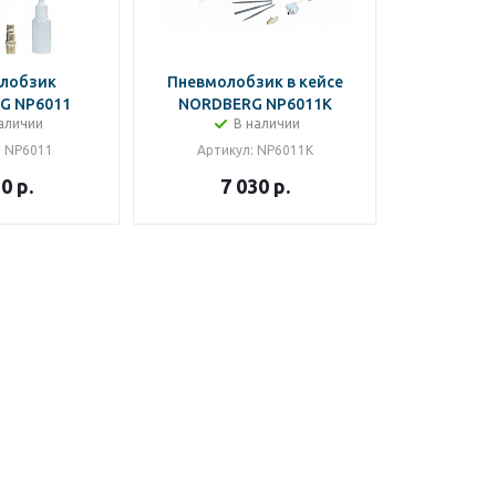
лобзик
Пневмолобзик в кейсе
G NP6011
NORDBERG NP6011K
аличии
В наличии
: NP6011
Артикул
: NP6011K
10
р.
7 030
р.