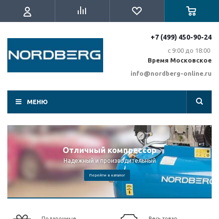
+7 (499) 450-90-24
с 9:00 до 18:00
Время Московское
info@nordberg-online.ru
МЕНЮ
Отличный компрессор
Надежный и производительный
Перейти в каталог
Подарочные
Весь товар