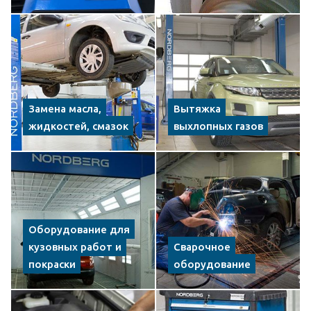
Замена масла,
Вытяжка
жидкостей, смазок
выхлопных газов
Оборудование для
кузовных работ и
Сварочное
покраски
оборудование