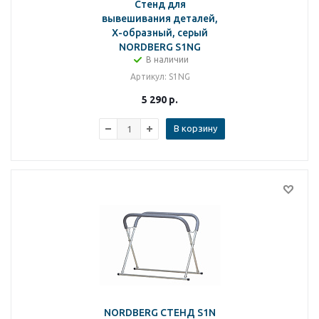
Стенд для
вывешивания деталей,
Х-образный, серый
NORDBERG S1NG
В наличии
Артикул
: S1NG
5 290
р.
В корзину
NORDBERG СТЕНД S1N