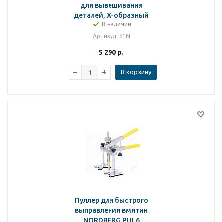
для вывешивания
деталей, Х-образный
В наличии
Артикул
: S1N
5 290
р.
В корзину
Пуллер для быстрого
выправления вмятин
NORDBERG PUL6