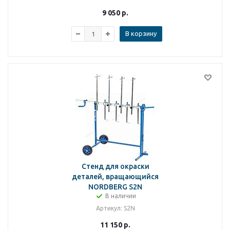
9 050
р.
В корзину
Стенд для окраски
деталей, вращающийся
NORDBERG S2N
В наличии
Артикул
: S2N
11 150
р.