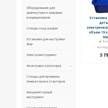
Оборудование для
диагностики и заправки
кондиционеров
Установка
дета
электрическ
Стенды сход-развал
объем 19 
NW
Установки для настройки
В н
фар
Артику
5 7
Электроинструмент
Аксессуары и расходка
Стенды для проверки
генераторов и стартеров
Аккумуляторный
инструмент
Станки для ремонта