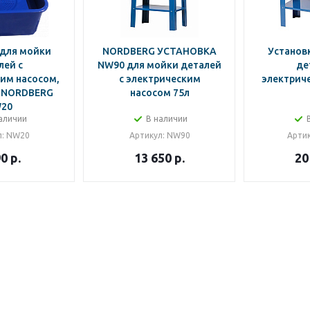
 для мойки
NORDBERG УСТАНОВКА
Установ
лей с
NW90 для мойки деталей
де
им насосом,
с электрическим
электрич
л NORDBERG
насосом 75л
20
аличии
В наличии
л
: NW20
Артикул
: NW90
Арти
90
р.
13 650
р.
20