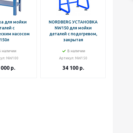
ка для мойки
NORDBERG УСТАНОВКА
талей с
NW150 для мойки
еским насосом
деталей с подогревом,
150л
закрытая
В наличии
В наличии
кул
: NW100
Артикул
: NW150
 000
р.
34 100
р.