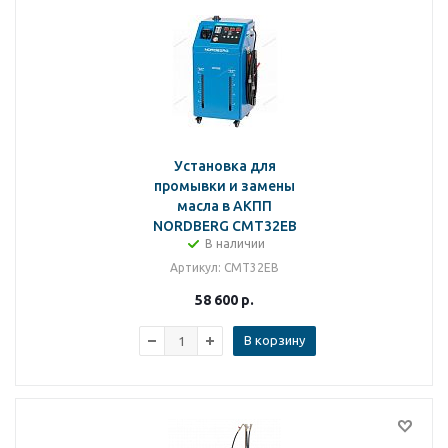
Установка для
промывки и замены
масла в АКПП
NORDBERG CMT32EB
В наличии
Артикул
: CMT32EB
58 600
р.
В корзину