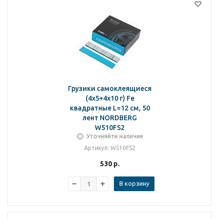
Грузики самоклеящиеся
(4х5+4х10 г) Fe
квадратные L=12 см, 50
лент NORDBERG
W510FS2
Уточняйте наличие
Артикул
: W510FS2
530
р.
В корзину