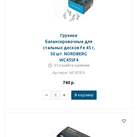
Грузики
балансировочные для
стальных дисков Fe 45 г,
50 шт. NORDBERG
WC45SF4
Уточняйте наличие
Артикул
: WC45SF4
740
р.
В корзину