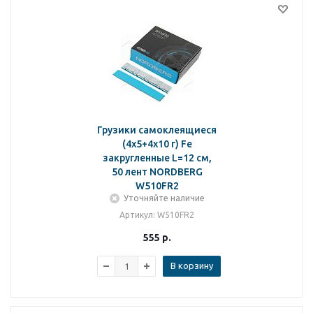
Грузики самоклеящиеся
(4х5+4х10 г) Fe
закругленные L=12 см,
50 лент NORDBERG
W510FR2
Уточняйте наличие
Артикул
: W510FR2
555
р.
В корзину