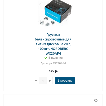
Грузики
балансировочные для
литых дисков Fe 20 г,
100 шт. NORDBERG
WC20AF4
В наличии
Артикул
: WC20AF4
675
р.
В корзину