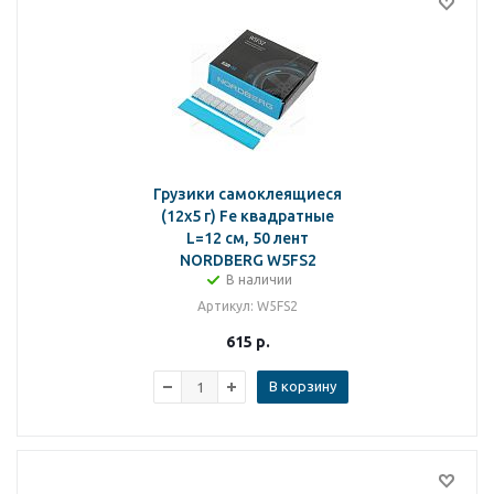
Грузики самоклеящиеся
(12х5 г) Fe квадратные
L=12 см, 50 лент
NORDBERG W5FS2
В наличии
Артикул
: W5FS2
615
р.
В корзину