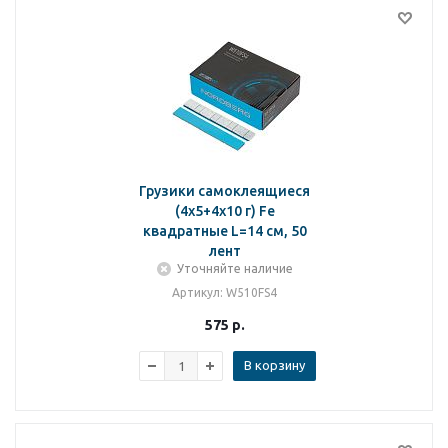
Грузики самоклеящиеся
(4х5+4х10 г) Fe
квадратные L=14 см, 50
лент
Уточняйте наличие
Артикул
: W510FS4
575
р.
В корзину