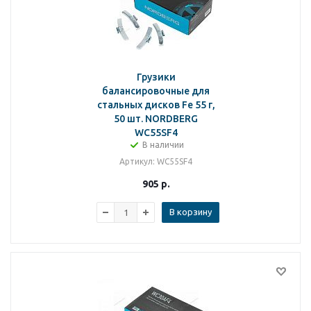
Грузики
балансировочные для
стальных дисков Fe 55 г,
50 шт. NORDBERG
WC55SF4
В наличии
Артикул
: WC55SF4
905
р.
В корзину