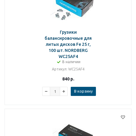
Грузики
балансировочные для
литых дисков Fe 25 г,
100 шт. NORDBERG
WC25AF4
В наличии
Артикул
: WC25AF4
840
р.
В корзину