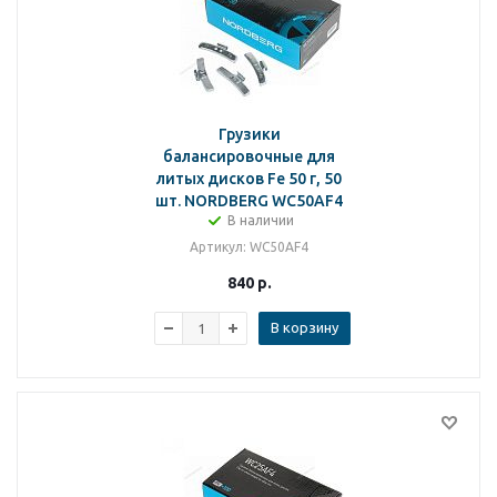
Грузики
балансировочные для
литых дисков Fe 50 г, 50
шт. NORDBERG WC50AF4
В наличии
Артикул
: WC50AF4
840
р.
В корзину