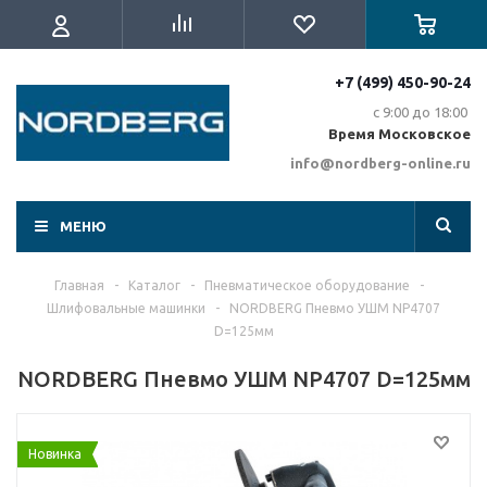
+7 (499) 450-90-24
с 9:00 до 18:00
Время Московское
info@nordberg-online.ru
МЕНЮ
Главная
-
Каталог
-
Пневматическое оборудование
-
Шлифовальные машинки
-
NORDBERG Пневмо УШМ NP4707
D=125мм
NORDBERG Пневмо УШМ NP4707 D=125мм
Новинка