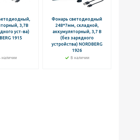
ветодиодный,
Фонарь светодиодный
Фонар
торный, 3,7В
248*7мм, складной,
дного уст-ва)
аккумуляторный, 3,7 В
аккумул
BERG 1915
(без зарядного
2-м
устройства) NORDBERG
NO
1926
В наличии
В наличии