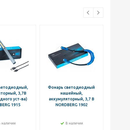
Новинка
ветодиодный,
Фонарь светодиодный
Фонар
торный, 3,7В
нашейный,
248*7
дного уст-ва)
аккумуляторный, 3,7 В
аккуму
BERG 1915
NORDBERG 1902
(бе
устрой
В наличии
В наличии