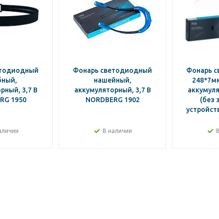
етодиодный
Фонарь светодиодный
Фонарь 
бный,
нашейный,
248*7мм
рный, 3,7 В
аккумуляторный, 3,7 В
аккумуля
RG 1950
NORDBERG 1902
(без 
устройст
аличии
В наличии