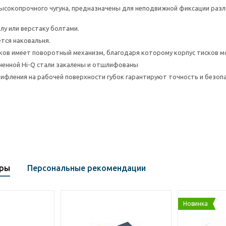
ысокопрочного чугуна, предназначены для неподвижной фиксации разл
лу или верстаку болтами.
ется наковальня.
ков имеет поворотный механизм, благодаря которому корпус тисков м
чненной Hi-Q стали закалены и отшлифованы
ифления на рабочей поверхности губок гарантируют точность и безоп
ары
Персональные рекомендации
Новинка