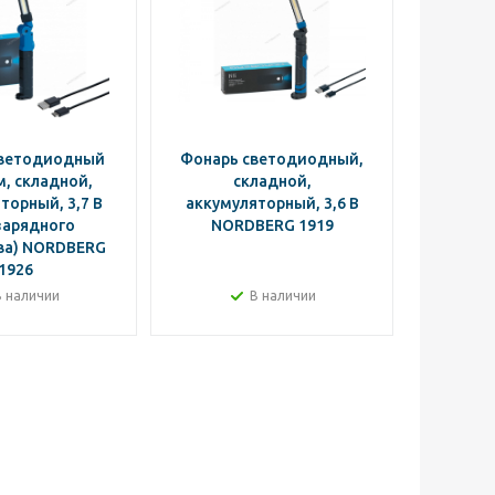
светодиодный
Фонарь светодиодный,
Фонар
, складной,
складной,
светод
торный, 3,7 В
аккумуляторный, 3,6 В
боковы
зарядного
NORDBERG 1919
светом,
ва) NORDBERG
NO
1926
В наличии
В наличии
Ут