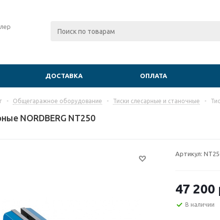
лер
ДОСТАВКА
ОПЛАТА
г
-
Общегаражное оборудование
-
Тиски слесарные и станочные
-
Ти
арные NORDBERG NT250
Артикул:
NT25
47 200
В наличии