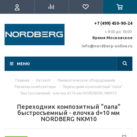
+7 (499) 450-90-24
с 9:00 до 18:00
Время Московское
info@nordberg-online.ru
МЕНЮ
Главная
-
Каталог
-
Пневматическое оборудование
-
Разъемы композитные
-
Переходник композитный "папа"
быстросъемный - елочка d=10 мм NORDBERG NKM10
Переходник композитный "папа"
быстросъемный - елочка d=10 мм
NORDBERG NKM10