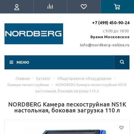
+7 (499) 450-90-24
с 9:00 до 18:00
Время Московское
info@nordberg-online.ru
МЕНЮ
Главная
-
Каталог
-
Общегаражное оборудование
-
Камеры пескоcтруйные
-
NORDBERG Камера пескоструйная NS1K
настольная, боковая загрузка 110 л
NORDBERG Камера пескоструйная NS1K
настольная, боковая загрузка 110 л