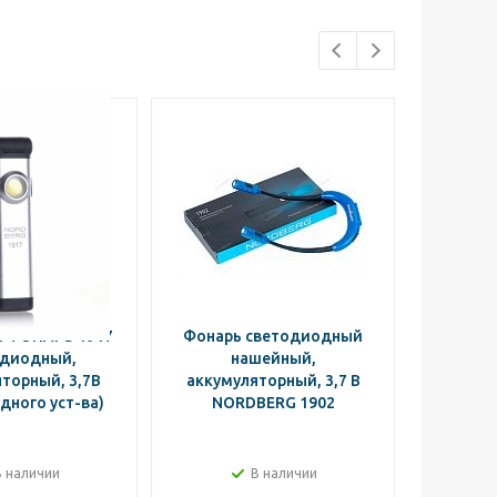
 ФОНАРЬ 1917
Фонарь светодиодный
NORDBE
одиодный,
нашейный,
светоди
торный, 3,7В
аккумуляторный, 3,7 В
п
дного уст-ва)
NORDBERG 1902
аккуму
В наличии
В наличии