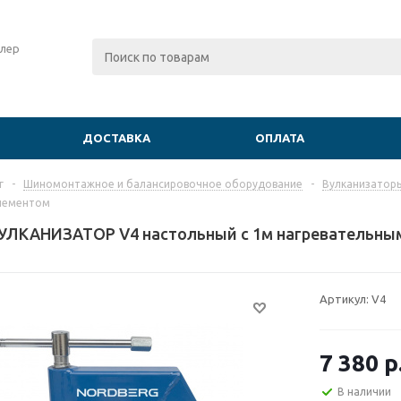
лер
ДОСТАВКА
ОПЛАТА
г
-
Шиномонтажное и балансировочное оборудование
-
Вулканизатор
лементом
УЛКАНИЗАТОР V4 настольный с 1м нагревательны
Артикул:
V4
7 380
р
В наличии