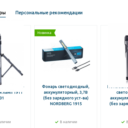
ары
Персональные рекомендации
Новинка
ДЕРЖАТЕЛЬ-
Фонарь светодиодный,
NORDBERG
 ламп 1911
аккумуляторный, 3,7В
свет
01
(без зарядного уст-ва)
аккумуля
NORDBERG 1915
(без заря
аличии
В наличии