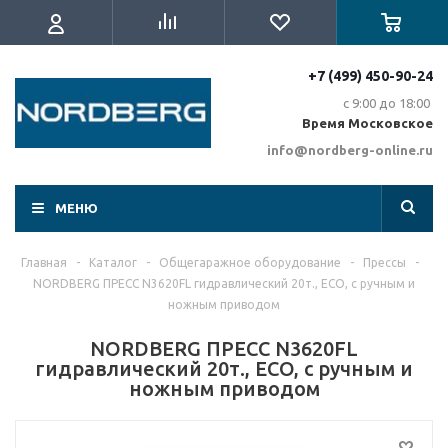
+7 (499) 450-90-24
с 9:00 до 18:00
Время Московское
info@nordberg-online.ru
МЕНЮ
Главная
-
Каталог
-
Общегаражное оборудование
-
Прессы
-
NORDBERG ПРЕСС N3620FL гидравлический 20т., ECO, с ручным и
ножным приводом
NORDBERG ПРЕСС N3620FL
гидравлический 20т., ECO, с ручным и
ножным приводом