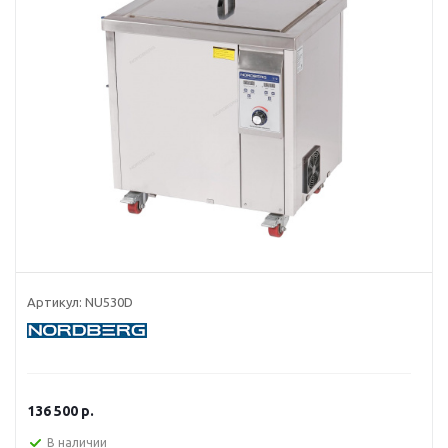
Артикул:
NU530D
136 500
р.
В наличии