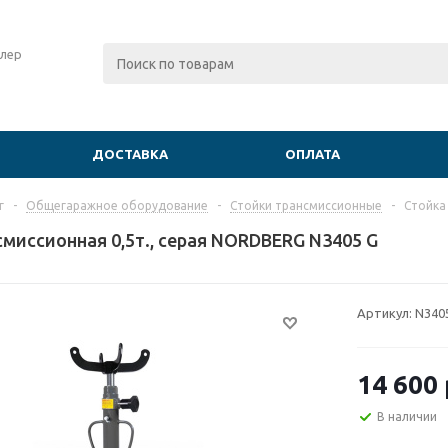
лер
ДОСТАВКА
ОПЛАТА
г
-
Общегаражное оборудование
-
Стойки трансмиссионные
-
Стойка
смиссионная 0,5т., серая NORDBERG N3405 G
Артикул:
N340
14 600
В наличии