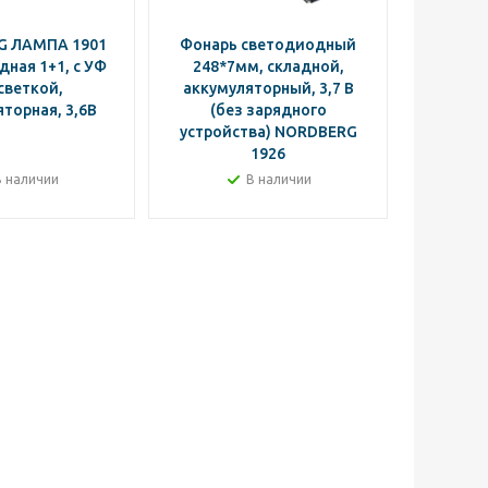
G ЛАМПА 1901
Фонарь светодиодный
Фонар
ная 1+1, с УФ
248*7мм, складной,
светкой,
аккумуляторный, 3,7 В
аккуму
торная, 3,6В
(без зарядного
NO
устройства) NORDBERG
1926
В наличии
В наличии