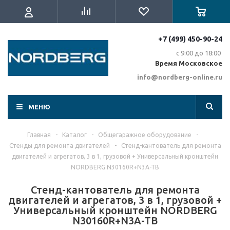
+7 (499) 450-90-24
с 9:00 до 18:00
Время Московское
info@nordberg-online.ru
МЕНЮ
Главная
-
Каталог
-
Общегаражное оборудование
-
Стенды для ремонта двигателей
-
Стенд-кантователь для ремонта
двигателей и агрегатов, 3 в 1, грузовой + Универсальный кронштейн
NORDBERG N30160R+N3A-TB
Стенд-кантователь для ремонта
двигателей и агрегатов, 3 в 1, грузовой +
Универсальный кронштейн NORDBERG
N30160R+N3A-TB