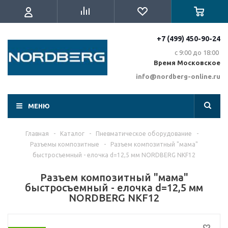
+7 (499) 450-90-24
с 9:00 до 18:00
Время Московское
info@nordberg-online.ru
МЕНЮ
Главная
-
Каталог
-
Пневматическое оборудование
-
Разъемы композитные
-
Разъем композитный "мама"
быстросъемный - елочка d=12,5 мм NORDBERG NKF12
Разъем композитный "мама"
быстросъемный - елочка d=12,5 мм
NORDBERG NKF12