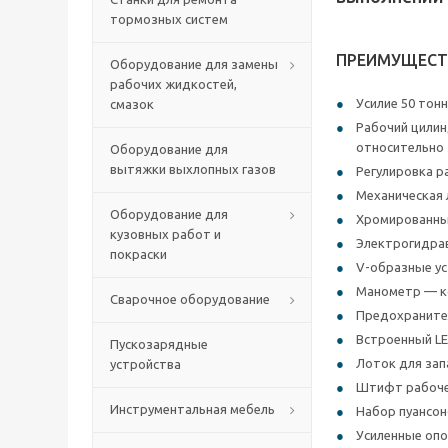
тормозных систем
ПРЕИМУЩЕСТ
Оборудование для замены
рабочих жидкостей,
Усилие 50 тон
смазок
Рабочий цилин
относительно 
Оборудование для
вытяжки выхлопных газов
Регулировка р
Механическая 
Оборудование для
Хромированный
кузовных работ и
Электрогидра
покраски
V-образные ус
Манометр — ко
Сварочное оборудование
Предохранител
Встроенный LE
Пускозарядные
Лоток для зап
устройства
Штифт рабочег
Инструментальная мебель
Набор пуансон
Усиленные опо