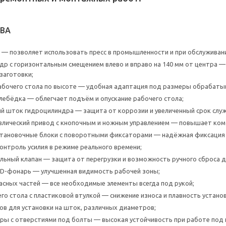
ВА
н — позволяет использовать пресс в промышленности и при обслуживан
др с горизонтальным смещением влево и вправо на 140 мм от центра 
заготовки;
абочего стола по высоте — удобная адаптация под размеры обрабаты
лебёдка — облегчает подъём и опускание рабочего стола;
 шток гидроцилиндра — защита от коррозии и увеличенный срок слу
влический привод с кнопочным и ножным управлением — повышает ко
тановочные блоки с поворотными фиксаторами — надёжная фиксация 
нтроль усилия в режиме реального времени;
ьный клапан — защита от перегрузки и возможность ручного сброса д
D-фонарь — улучшенная видимость рабочей зоны;
асных частей — все необходимые элементы всегда под рукой;
о стола с пластиковой втулкой — снижение износа и плавность установ
ов для установки на шток, различных диаметров;
ры с отверстиями под болты — высокая устойчивость при работе под 