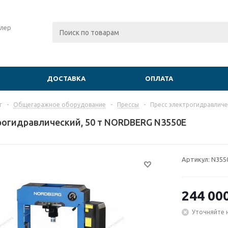
лер
ДОСТАВКА
ОПЛАТА
г
-
Общегаражное оборудование
-
Прессы
-
Пресс электрогидравлич
рогидравлический, 50 т NORDBERG N3550E
Артикул:
N355
244 00
Уточняйте 