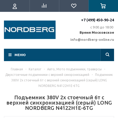
+7 (499) 450-90-24
с 9:00 до 18:00
Время Московское
info@nordberg-online.ru
МЕНЮ
Главная
-
Каталог
-
Авто, Мото подъемники, траверсы
-
Двухстоечные подъемники с верхней синхронизацией
-
Подъемник
380V 2х стоечный 6т с верхней синхронизацией (серый) LONG
NORDBERG N4122H1E-6TG
Подъемник 380V 2х стоечный 6т с
верхней синхронизацией (серый) LONG
NORDBERG N4122H1E-6TG