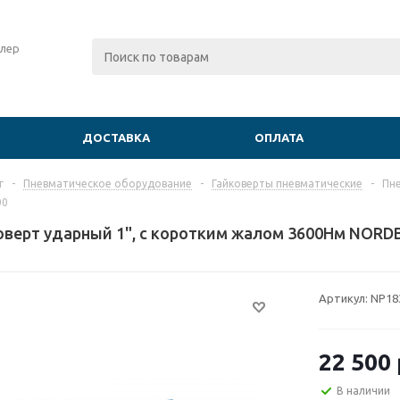
лер
ДОСТАВКА
ОПЛАТА
г
-
Пневматическое оборудование
-
Гайковерты пневматические
-
Пне
00
верт ударный 1", с коротким жалом 3600Нм NORD
Артикул:
NP18
22 500
В наличии