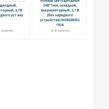
 ФОНАРЬ 1917
Фонарь светодиодный
Фонар
одиодный,
248*7мм, складной,
торный, 3,7В
аккумуляторный, 3,7 В
аккуму
дного уст-ва)
(без зарядного
NO
устройства) NORDBERG
1926
В наличии
В наличии