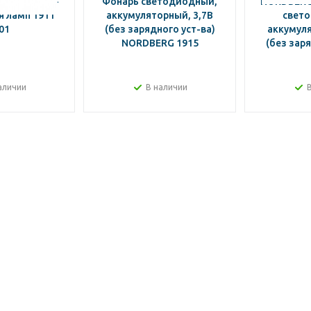
ДЕРЖАТЕЛЬ-
Фонарь светодиодный,
NORDBERG
 ламп 1911
аккумуляторный, 3,7В
свет
01
(без зарядного уст-ва)
аккумуля
NORDBERG 1915
(без заря
аличии
В наличии