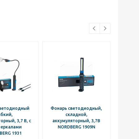
светодиодный
Фонарь светодиодный,
Фонар
ибкий,
складной,
рный, 3,7 В, с
аккумуляторный, 3,7В
акк
зеркалами
NORDBERG 1909N
NO
BERG 1931