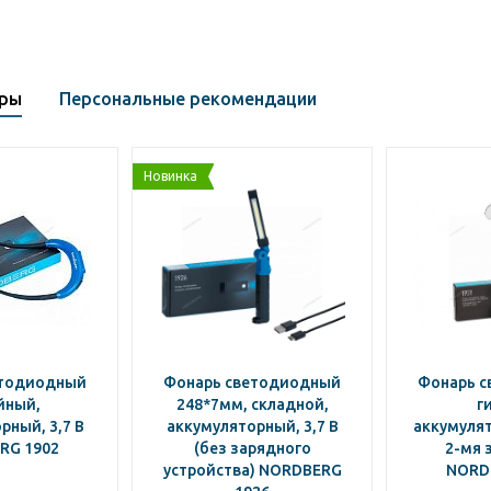
ары
Персональные рекомендации
Новинка
етодиодный
Фонарь светодиодный
Фонарь 
йный,
248*7мм, складной,
г
рный, 3,7 В
аккумуляторный, 3,7 В
аккумулято
RG 1902
(без зарядного
2-мя 
устройства) NORDBERG
NORD