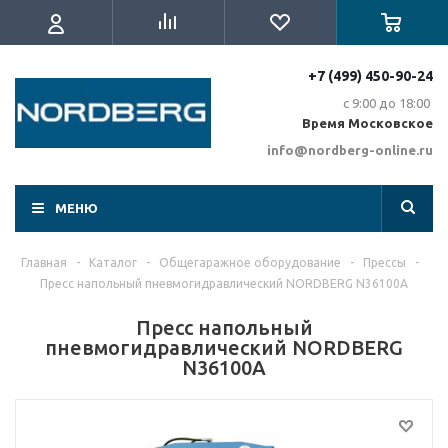
+7 (499) 450-90-24
с 9:00 до 18:00
Время Московское
info@nordberg-online.ru
МЕНЮ
Главная
-
Каталог
-
Общегаражное оборудование
-
Прессы
-
Пресс напольный пневмогидравлический NORDBERG N36100A
Пресс напольный
пневмогидравлический NORDBERG
N36100A