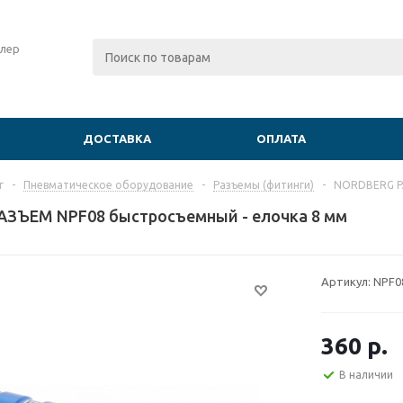
лер
ДОСТАВКА
ОПЛАТА
г
-
Пневматическое оборудование
-
Разъемы (фитинги)
-
NORDBERG РА
ЗЪЕМ NPF08 быстросъемный - елочка 8 мм
Артикул:
NPF0
360
р.
В наличии