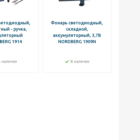
ветодиодный,
Фонарь светодиодный,
Фонарь
ный - ручка,
складной,
уляторный
аккумуляторный, 3,7В
акк
BERG 1914
NORDBERG 1909N
NO
В наличии
В наличии