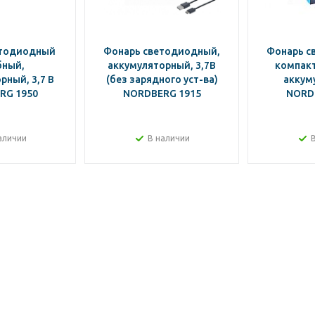
етодиодный
Фонарь светодиодный,
Фонарь с
бный,
аккумуляторный, 3,7В
компакт
рный, 3,7 В
(без зарядного уст-ва)
аккум
RG 1950
NORDBERG 1915
NORD
аличии
В наличии