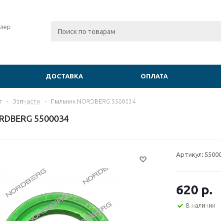
лер
ДОСТАВКА
ОПЛАТА
г
-
Запчасти
-
Пыльник NORDBERG 5500034
RDBERG 5500034
Артикул:
5500
620
р.
В наличии