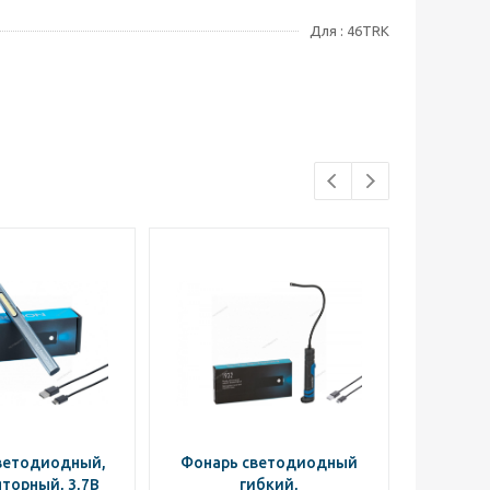
Для : 46TRK
ветодиодный,
Фонарь светодиодный
Фонар
торный, 3,7В
гибкий,