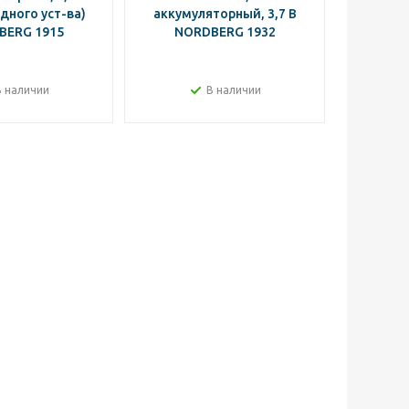
дного уст-ва)
аккумуляторный, 3,7 В
аккумул
BERG 1915
NORDBERG 1932
2-м
NO
В наличии
В наличии