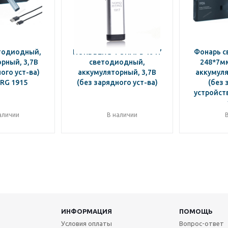
тодиодный,
NORDBERG ФОНАРЬ 1917
Фонарь 
рный, 3,7В
светодиодный,
248*7мм
ого уст-ва)
аккумуляторный, 3,7В
аккумуля
RG 1915
(без зарядного уст-ва)
(без 
устройст
аличии
В наличии
ИНФОРМАЦИЯ
ПОМОЩЬ
Условия оплаты
Вопрос-ответ