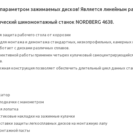
я параметром зажимаемых дисков! Является линейным р
ческий шиномонтажный станок NORDBERG 4638.
 защита рабочего стола от коррозии
для монтажа и демонтажа стандартных, низкопрофильных, камерных и
аботает с дисками различных сплавов.
фективной работы применен четырех кулачковый самоцентрирующийся
а.
ежная конструкция позволяет обеспечить длительный цикл данных стан
катор
подкачки с манометром
я лопатка
тиковые накладки на зажимные кулачки
ставки защиты легкосплавных дисков на монтажную лапу
монтажной пасты