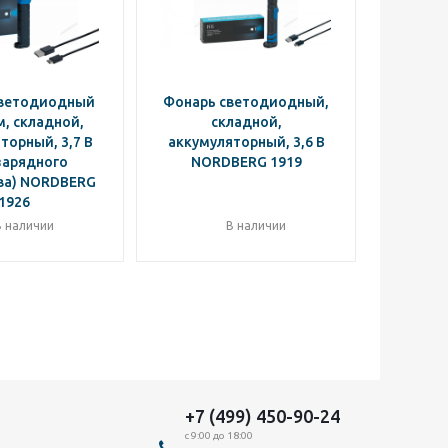
светодиодный
Фонарь светодиодный,
Фонар
, складной,
складной,
торный, 3,7 В
аккумуляторный, 3,6 В
акк
зарядного
NORDBERG 1919
NO
ва) NORDBERG
1926
В наличии
В наличии
Ут
+7 (499) 450-90-24
с 9:00 до 18:00