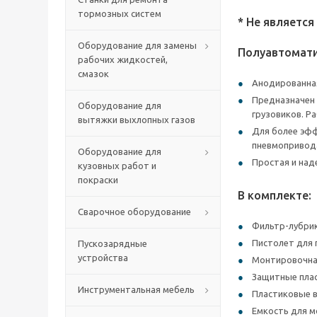
тормозных систем
* Не являетс
Оборудование для замены
Полуавтомати
рабочих жидкостей,
смазок
Анодированная
Предназначен 
Оборудование для
грузовиков. Р
вытяжки выхлопных газов
Для более эф
пневмопривод
Оборудование для
Простая и над
кузовных работ и
покраски
В комплекте:
Сварочное оборудование
Фильтр-лубри
Пистолет для 
Пускозарядные
устройства
Монтировочна
Защитные плас
Инструментальная мебель
Пластиковые в
Емкость для 