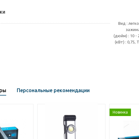
ки
Вид : легк
зажима
(дюйм) : 10 
(кВт) : 0,75
ары
Персональные рекомендации
Новинка