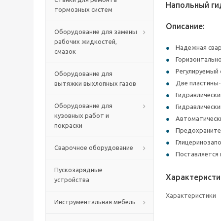
Напольный ги
тормозных систем
Описание:
Оборудование для замены
рабочих жидкостей,
Надежная сва
смазок
Горизонтально
Регулируемый 
Оборудование для
Две пластины
вытяжки выхлопных газов
Гидравлически
Оборудование для
Гидравлически
кузовных работ и
Автоматическ
покраски
Предохранител
Глицеринозапо
Сварочное оборудование
Поставляется 
Пускозарядные
Характеристи
устройства
Характеристики
Инструментальная мебель