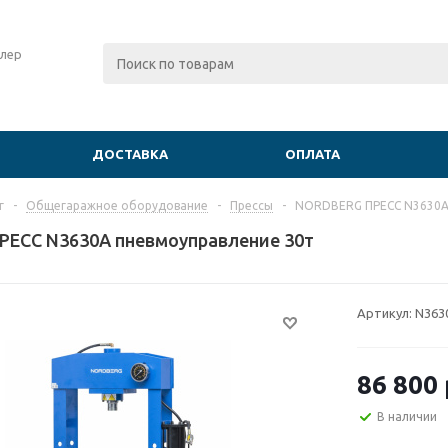
лер
ДОСТАВКА
ОПЛАТА
г
-
Общегаражное оборудование
-
Прессы
-
NORDBERG ПРЕСС N3630A
ЕСС N3630A пневмоуправление 30т
Артикул:
N363
86 800
В наличии