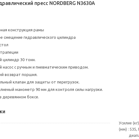
дравлический пресс NORDBERG N3630A
рная конструкция рамы
е смещение гидравлического цилиндра
стол
-трапеции
й цилиндр 30 тонн.
й насос с ручным и пневматическим приводом.
ий возврат поршня.
ьный клапан для защиты от перегрузок.
лненый манометр 90 мм для контроля силы нагрузки.
в деревянном боксе.
ки
Усилие (кг
(мм) : 535
диапа