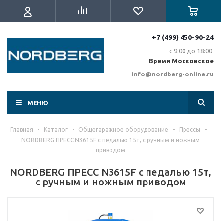
+7 (499) 450-90-24
с 9:00 до 18:00
Время Московское
info@nordberg-online.ru
МЕНЮ
Главная
-
Каталог
-
Общегаражное оборудование
-
Прессы
-
NORDBERG ПРЕСС N3615F с педалью 15т, с ручным и ножным
приводом
NORDBERG ПРЕСС N3615F с педалью 15т,
с ручным и ножным приводом