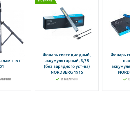
Новинка
ДЕРЖАТЕЛЬ-
Фонарь светодиодный,
Фонарь 
 ламп 1911
аккумуляторный, 3,7В
на
01
(без зарядного уст-ва)
аккумуля
NORDBERG 1915
NORD
аличии
В наличии