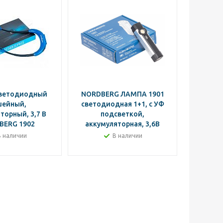
светодиодный
NORDBERG ЛАМПА 1901
Фонар
шейный,
светодиодная 1+1, с УФ
торный, 3,7 В
подсветкой,
аккуму
BERG 1902
аккумуляторная, 3,6В
NO
В наличии
В наличии