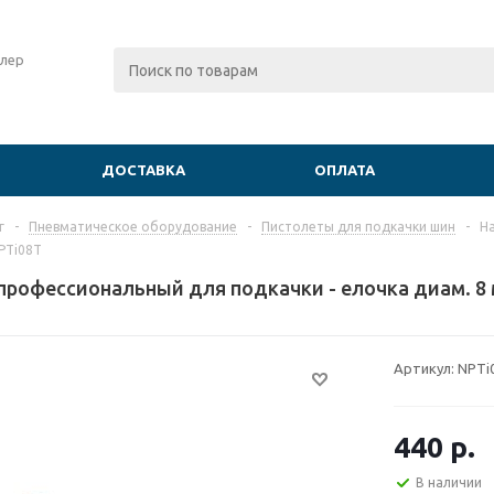
лер
ДОСТАВКА
ОПЛАТА
г
-
Пневматическое оборудование
-
Пистолеты для подкачки шин
-
Н
PTi08T
профессиональный для подкачки - елочка диам. 
Артикул:
NPTi
440
р.
В наличии