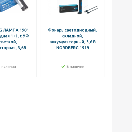
G ЛАМПА 1901
Фонарь светодиодный,
Фонарь
ная 1+1, с УФ
складной,
светкой,
аккумуляторный, 3,6 В
аккуму
торная, 3,6В
NORDBERG 1919
NOR
В наличии
В наличии