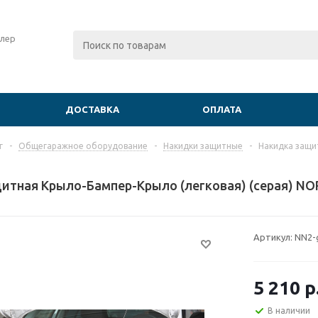
лер
ДОСТАВКА
ОПЛАТА
г
-
Общегаражное оборудование
-
Накидки защитные
-
Накидка защи
итная Крыло-Бампер-Крыло (легковая) (серая) NO
Артикул:
NN2-
5 210
р
В наличии