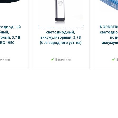
етодиодный
NORDBERG ФОНАРЬ 1917
NORDBER
бный,
светодиодный,
светодиод
рный, 3,7 В
аккумуляторный, 3,7В
под
RG 1950
(без зарядного уст-ва)
аккумуля
аличии
В наличии