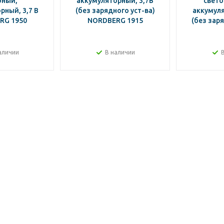
бный,
аккумуляторный, 3,7В
свет
рный, 3,7 В
(без зарядного уст-ва)
аккумуля
RG 1950
NORDBERG 1915
(без заря
аличии
В наличии