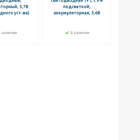
одиодный,
светодиодная 1+1, с УФ
торный, 3,7В
подсветкой,
аккумул
дного уст-ва)
аккумуляторная, 3,6В
2-м
NO
В наличии
В наличии