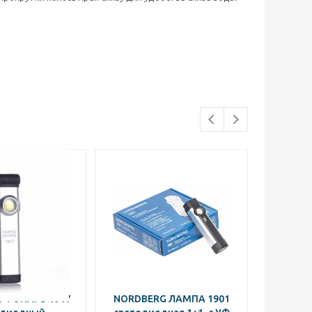
 ФОНАРЬ 1917
NORDBERG ЛАМПА 1901
Фонар