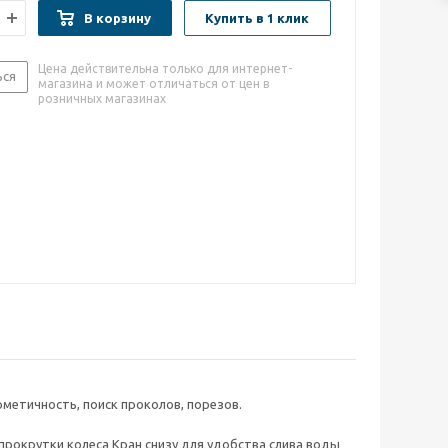
В корзину
Купить в 1 клик
Цена действительна только для интернет-
ься
магазина и может отличаться от цен в
розничных магазинах
рметичность, поиск проколов, порезов.
рокрутки колеса Кран снизу для удобства слива воды