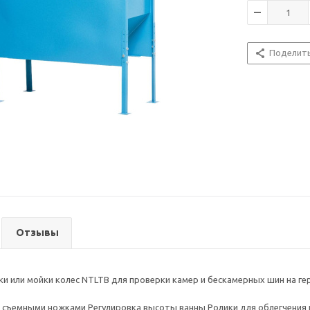
Поделит
Отзывы
ки или мойки колес NTLTB для проверки камер и бескамерных шин на ге
 съемными ножками Регулировка высоты ванны Ролики для облегчения п