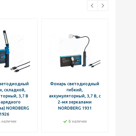
светодиодный
Фонарь светодиодный
Фонарь
, складной,
гибкий,
торный, 3,7 В
аккумуляторный, 3,7 В, с
акк
зарядного
2-мя зеркалами
NO
ва) NORDBERG
NORDBERG 1931
1926
В наличии
В наличии