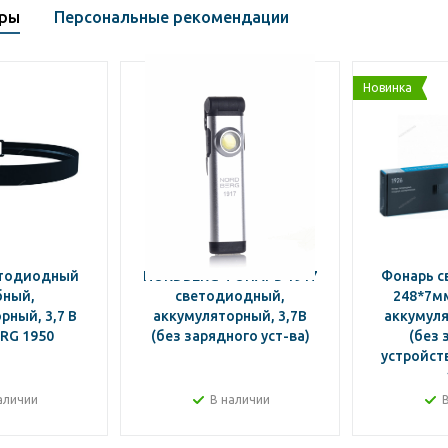
ары
Персональные рекомендации
Новинка
етодиодный
NORDBERG ФОНАРЬ 1917
Фонарь 
бный,
светодиодный,
248*7мм
рный, 3,7 В
аккумуляторный, 3,7В
аккумуля
RG 1950
(без зарядного уст-ва)
(без 
устройст
аличии
В наличии