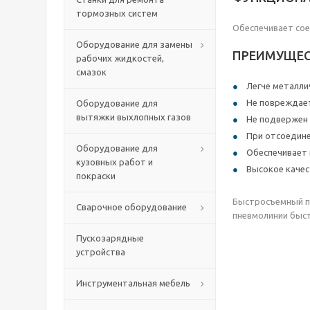
тормозных систем
Обеспечивает сое
Оборудование для замены
ПРЕИМУЩЕС
рабочих жидкостей,
смазок
Легче металли
Не повреждае
Оборудование для
вытяжки выхлопных газов
Не подвержен 
При отсоедине
Оборудование для
Обеспечивает 
кузовных работ и
Высокое качес
покраски
Быстросъемный п
Сварочное оборудование
пневмолинии быс
Пускозарядные
устройства
Инструментальная мебель