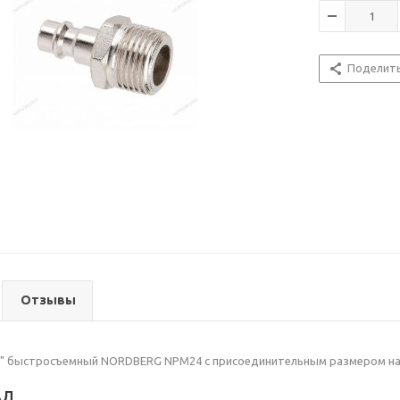
Поделит
Отзывы
а" быстросъемный NORDBERG NPM24 с присоединительным размером нар
АЛ