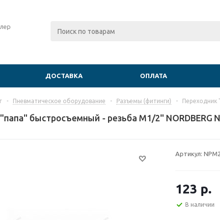
лер
ДОСТАВКА
ОПЛАТА
г
-
Пневматическое оборудование
-
Разъемы (фитинги)
-
Переходник 
"папа" быстросъемный - резьба M1/2" NORDBERG 
Артикул:
NPM
123
р.
В наличии