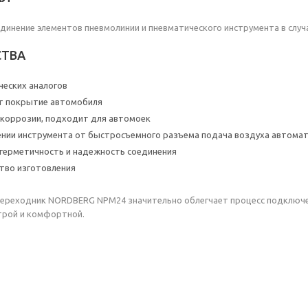
динение элементов пневмолинии и пневматического инструмента в случая
ТВА
ческих аналогов
т покрытие автомобиля
коррозии, подходит для автомоек
нии инструмента от быстросъемного разъема подача воздуха автома
герметичность и надежность соединения
тво изготовления
ереходник NORDBERG NPM24 значительно облегчает процесс подключе
трой и комфортной.