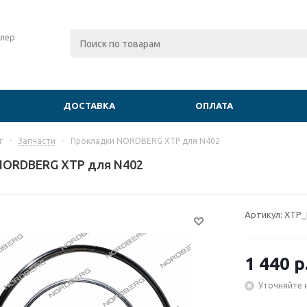
лер
ДОСТАВКА
ОПЛАТА
г
-
Запчасти
-
Прокладки NORDBERG XTP для N402
NORDBERG XTP для N402
Артикул:
XTP_
1 440
р
Уточняйте 