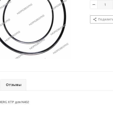
Поделит
Отзывы
ERG XTP для N402