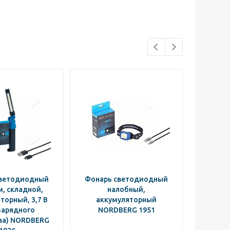
светодиодный
Фонарь светодиодный
Фонарь
, складной,
налобный,
торный, 3,7 В
аккумуляторный
акк
зарядного
NORDBERG 1951
NO
ва) NORDBERG