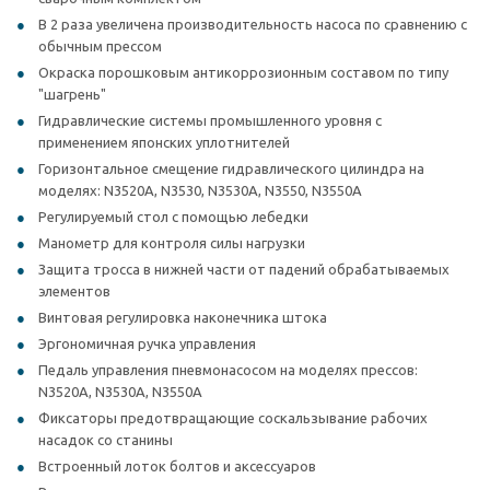
В 2 раза увеличена производительность насоса по сравнению с
обычным прессом
Окраска порошковым антикоррозионным составом по типу
"шагрень"
Гидравлические системы промышленного уровня с
применением японских уплотнителей
Горизонтальное смещение гидравлического цилиндра на
моделях: N3520A, N3530, N3530A, N3550, N3550A
Регулируемый стол с помощью лебедки
Манометр для контроля силы нагрузки
Защита тросса в нижней части от падений обрабатываемых
элементов
Винтовая регулировка наконечника штока
Эргономичная ручка управления
Педаль управления пневмонасосом на моделях прессов:
N3520A, N3530A, N3550A
Фиксаторы предотвращающие соскальзывание рабочих
насадок со станины
Встроенный лоток болтов и аксессуаров