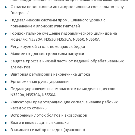
Окраска порошковым антикоррозионным составом по типу
"шагрень"
Гидравлические системы промышленного уровня с
применением японских уплотнителей
Горизонтальное смещение гидравлического цилиндра на
моделях: N3520A, N3530, N3530A, N3550, N3550А
Регулируемый стол с помощью лебедки
Манометр для контроля силы нагрузки
Защита тросса в нижней части от падений обрабатываемых
элементов
Винтовая регулировка наконечника штока
Эргономичная ручка управления
Педаль управления пневмонасосом на моделях прессов:
N3520A, N3530A, N3550A
Фиксаторы предотвращающие соскальзывание рабочих
насадок со станины
Встроенный лоток болтов и аксессуаров
Влаго и пылезащитная крышка
В комплекте набор насадок (пуансонов)