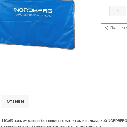
Поделит
Отзывы
 110х65 прямоугольная без выреза с магнитом и подкладкой NORDBER
грязнений при проведении ремонтных работ автомобиля.