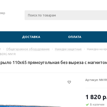
лер
ДОСТАВКА
ОПЛАТА
г
-
Общегаражное оборудование
-
Накидки защитные
-
Накидка на кр
BERG NN1R
крыло 110х65 прямоугольная без выреза с магнит
Артикул:
NN1R
1 820
р
В наличии