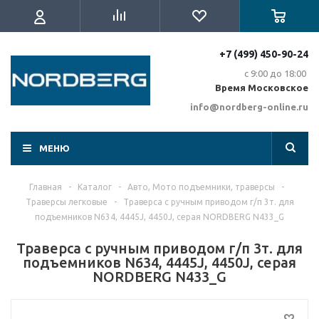
+7 (499) 450-90-24
с 9:00 до 18:00
Время Московское
info@nordberg-online.ru
МЕНЮ
Главная
-
Каталог
-
Авто, Мото подъемники, траверсы
-
Траверсы легковые
-
Траверса с ручным приводом г/п 3т. для
подъемников N634, 4445J, 4450J, серая NORDBERG N433_G
Траверса с ручным приводом г/п 3т. для
подъемников N634, 4445J, 4450J, серая
NORDBERG N433_G