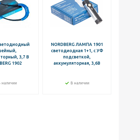
светодиодный
NORDBERG ЛАМПА 1901
Фонар
шейный,
светодиодная 1+1, с УФ
248*7
торный, 3,7 В
подсветкой,
аккуму
BERG 1902
аккумуляторная, 3,6В
(бе
устрой
В наличии
В наличии