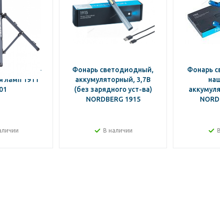
ДЕРЖАТЕЛЬ-
Фонарь светодиодный,
Фонарь 
 ламп 1911
аккумуляторный, 3,7В
на
01
(без зарядного уст-ва)
аккумуля
NORDBERG 1915
NORD
аличии
В наличии