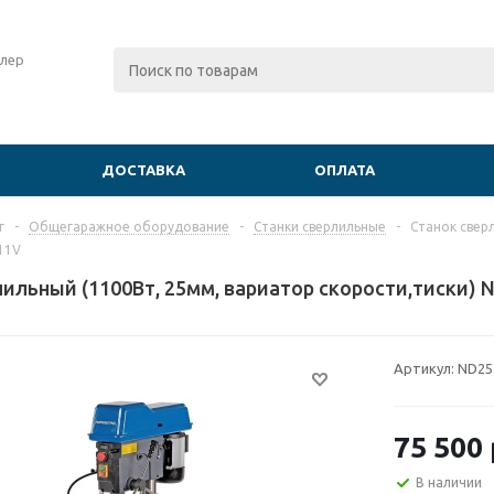
лер
ДОСТАВКА
ОПЛАТА
г
-
Общегаражное оборудование
-
Станки сверлильные
-
Станок свер
11V
лильный (1100Вт, 25мм, вариатор скорости,тиски)
Артикул:
ND25
75 500
В наличии