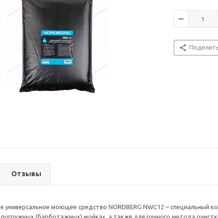
Поделит
Отзывы
 универсальное моющее средство NORDBERG NWC12 – специальный конц
 погружных (барботажных) мойках, а также для ручного метода очистк