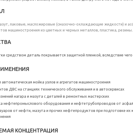
АЛ
мазут, лаковые, масложировые (смазочно-охлаждающие жидкости) и а
тов машиностроения из цветных и черных металлов, пластика, резины.
ТВА
ки средством деталь покрывается защитной пленкой, вследствие чего
РИМЕНЕНИЯ
и автоматическая мойка узлов и агрегатов машиностроения
нтов ДВС на станциях технического обслуживания и в автосервисах
язнений нагара и мазута с деталей в ремонтных мастерских
тка нефтепромыслового оборудования и нефтетрубопроводов от асфа
вуаров от нефти, мазута и прочих нефтепродуктов при подготовке их 
анения
ЕМАЯ КОНЦЕНТРАЦИЯ