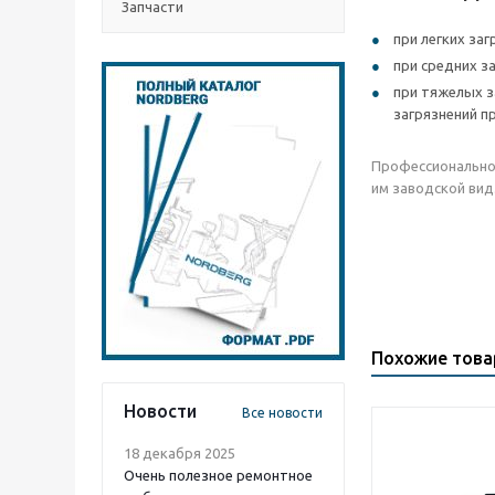
Запчасти
при легких за
при средних з
при тяжелых з
загрязнений п
Профессионально
им заводской вид
Похожие тов
Новости
Все новости
18 декабря 2025
Очень полезное ремонтное