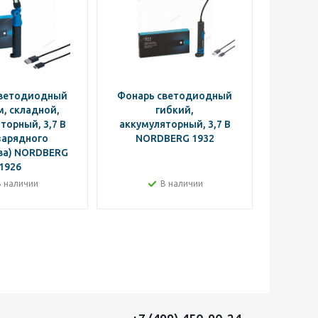
светодиодный
Фонарь светодиодный
Фонарь
, складной,
гибкий,
торный, 3,7 В
аккумуляторный, 3,7 В
аккуму
зарядного
NORDBERG 1932
NO
ва) NORDBERG
1926
В наличии
В наличии