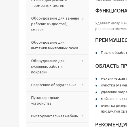
тормозных систем
ФУНКЦИОН
Оборудование для замены
Удаляет нагар и 
рабочих жидкостей,
различных элемен
смазок
ПРЕИМУЩЕС
Оборудование для
вытяжки выхлопных газов
После обработ
Оборудование для
ОБЛАСТЬ П
кузовных работ и
покраски
механическая 
Сварочное оборудование
очистка элеме
удаление загр
Пускозарядные
мойка и очис
устройства
очистка резер
продуктов хр
Инструментальная мебель
РЕКОМЕНДУ