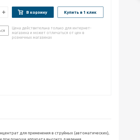
В корзину
Купить в 1 клик
Цена действительна только для интернет-
ься
магазина и может отличаться от цен в
розничных магазинах
ентрат для применения в струйных (автоматических),
и при помощи аппарата высокго давления.