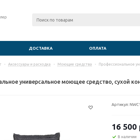
лер
ДОСТАВКА
ОПЛАТА
г
-
Аксессуары и расходка
-
Моющие средства
-
Профессиональное уни
льное универсальное моющее средство, сухой ко
Артикул:
NWC
16 500
В наличии