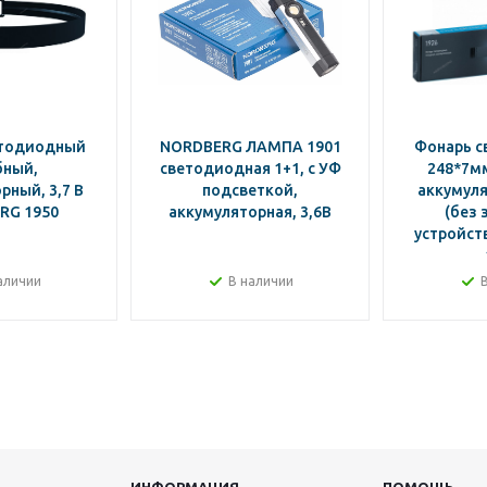
етодиодный
NORDBERG ЛАМПА 1901
Фонарь 
бный,
светодиодная 1+1, с УФ
248*7мм
рный, 3,7 В
подсветкой,
аккумуля
RG 1950
аккумуляторная, 3,6В
(без 
устройст
аличии
В наличии