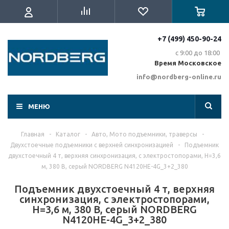
+7 (499) 450-90-24
с 9:00 до 18:00
Время Московское
info@nordberg-online.ru
МЕНЮ
Главная
-
Каталог
-
Авто, Мото подъемники, траверсы
-
Двухстоечные подъемники с верхней синхронизацией
-
Подъемник
двухстоечный 4 т, верхняя синхронизация, с электростопорами, H=3,6
м, 380 В, серый NORDBERG N4120HE-4G_3+2_380
Подъемник двухстоечный 4 т, верхняя
синхронизация, с электростопорами,
H=3,6 м, 380 В, серый NORDBERG
N4120HE-4G_3+2_380