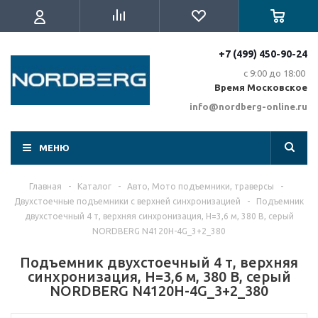
+7 (499) 450-90-24
с 9:00 до 18:00
Время Московское
info@nordberg-online.ru
МЕНЮ
Главная
-
Каталог
-
Авто, Мото подъемники, траверсы
-
Двухстоечные подъемники с верхней синхронизацией
-
Подъемник
двухстоечный 4 т, верхняя синхронизация, H=3,6 м, 380 В, серый
NORDBERG N4120H-4G_3+2_380
Подъемник двухстоечный 4 т, верхняя
синхронизация, H=3,6 м, 380 В, серый
NORDBERG N4120H-4G_3+2_380